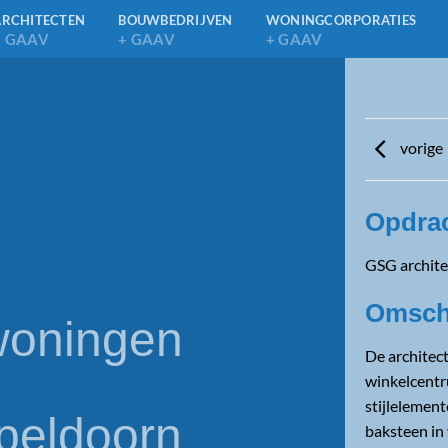
ARCHITECTEN
BOUWBEDRIJVEN
WONINGCORPORATIES
+ GAAV
+ GAAV
+ GAAV
vorige
Opdra
GSG archit
Omschr
woningen
De architec
winkelcentr
stijlelemen
Apeldoorn
baksteen in