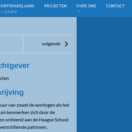
ONTWIKKELAARS
PROJECTEN
OVER ONS
CONTACT
+ GAAV
volgende
chtgever
ecten
ijving
tuur van zowel de woningen als het
um kenmerken zich door de
ten ontleend aan de Haagse School:
 verschillende patronen,