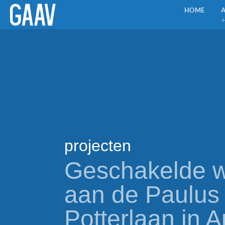
Ga
HOME
naar
inhoud
projecten
Geschakelde 
aan de Paulus
Potterlaan in 