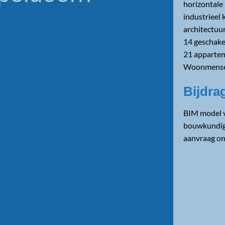
horizontale
industrieel 
architectuur
14 geschak
21 appartem
Woonmensen
Bijdr
BIM model v
bouwkundige
aanvraag o