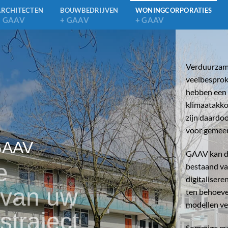
ARCHITECTEN
BOUWBEDRIJVEN
WONINGCORPORATIES
+ GAAV
+ GAAV
+ GAAV
Verduurzami
veelbespro
hebben een b
klimaatakko
zijn daardo
voor gemeen
 GAAV
GAAV kan da
e
bestaand va
digitaliser
 van uw
ten behoeve
modellen ve
traject
Sommige ma