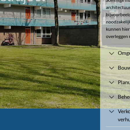
architectuur
bijvoorbee
noodzakelij
kunnen hier
overleggen 
Omge
Bouw
Plan
Behe
Verko
verh