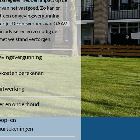
 van het vastgoed. Zo kan er
ld een omgevingsvergunning
k zijn. De ontwerpers van GAAV
in adviseren en zo nodig de
met welstand verzorgen.
vingsvergunning
kosten berekenen
uitwerking
er en onderhoud
op- en
uurtekeningen