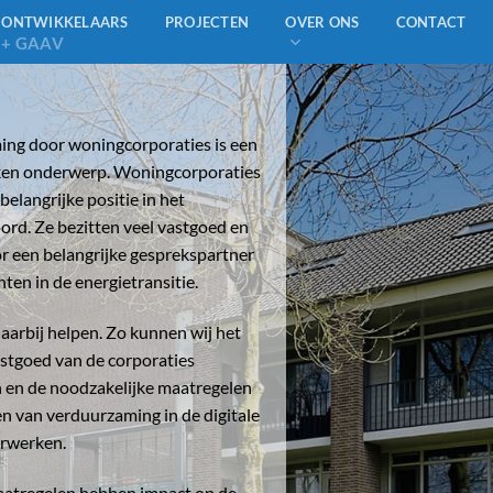
ONTWIKKELAARS
PROJECTEN
OVER ONS
CONTACT
+ GAAV
ng door woningcorporaties is een
ken onderwerp. Woningcorporaties
elangrijke positie in het
ord. Ze bezitten veel vastgoed en
or een belangrijke gesprekspartner
ten in de energietransitie.
arbij helpen. Zo kunnen wij het
stgoed van de corporaties
en en de noodzakelijke maatregelen
n van verduurzaming in de digitale
rwerken.
atregelen hebben impact op de