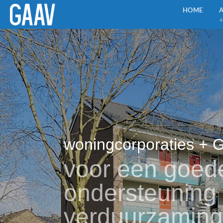
Ga
HOME
naar
inhoud
woningcorporaties +
voor een goed
ondersteuning
verduurzamings